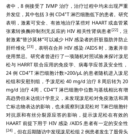
者中，8 例接受了 IVMP 治疗，治疗过程中均未出现严重
+
并发症，其中包括 3 例 CD4
T 淋巴细胞低下的患者。研究
表明，激素可安全、有效地治疗某些对 HAART 或血管紧
[22]
张素转换酶抑制剂无反应的 HIV 相关性肾病患者
，注
射激素“替沙莫林”可以减少 HIV 感染者的肝脏脂肪并防止
[23]
肝纤维化
，表明在合并 HIV 感染 /AIDS 时，激素并非
使用禁忌。研究者曾进行了一项随机对照试验来探讨泼尼
松与 HARRT 联合应用的免疫学、病毒学应答及安全性，
+
24 例 CD4
T 淋巴细胞计数>200/μL 的患者随机进入泼尼
松组和安慰剂组，予泼尼松 40 mg/d 治疗 8 周后转为 20
+
mg/d 治疗 4周，CD4
T 淋巴细胞中位数与基线相比有增
高趋势但未达统计学意义，未发现泼尼松对免疫激活和凋
亡标志物表达的影响，也未观察到泼尼松对 T淋巴细胞针
对抗原和有丝分裂原应答的影响，提示泼尼松在有效的
HAART 前提下用于 HIV 感染 /AIDS 患者有一定的安全性
[24]
，但在后期随访中发现泼尼松组 2 例患者发生了股骨头