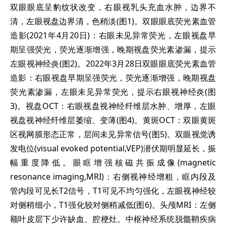
双眼眼底呈豹纹状改变，右眼视乳头充血水肿，边界不
清，左眼视盘边界清，色稍淡(图1)。双眼眼底荧光素血管
造影(2021年4月20日)：右眼未见异常荧光，左眼视盘早
期呈强荧光，荧光逐渐增强，晚期视盘荧光素渗漏，提示
左眼视神经炎(图2)。2022年3月28日双眼眼底荧光素血管
造影：右眼视盘早期呈强荧光，荧光逐渐增强，晚期视盘
荧光素渗漏，左眼未见异常荧光，提示右眼视神经炎(图
3)。视盘OCT：右眼视盘视神经纤维层水肿、增厚，左眼
视盘视神经纤维层萎缩、变薄(图4)。黄斑OCT：双眼黄斑
区视网膜形态正常，层间未见异常信号(图5)。双眼视觉诱
发电位(visual evoked potential,VEP)潜伏期明显延长，振
幅重度降低。眼眶增强核磁共振成像(magnetic
resonance imaging,MRI)：右侧视神经增粗，眶内段及
管内段可见长T2信号，T1可见不均匀强化，左眼视神经较
对侧稍细小，T1强化较对侧稍减低(图6)。头颅MRI：左侧
额叶皮层下少许缺血、腔梗灶。中枢神经系统脱髓鞘疾病