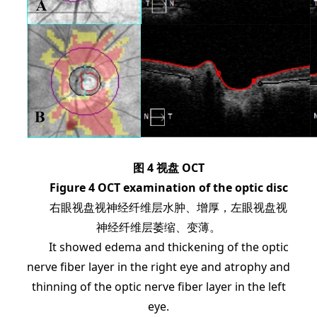
图 4 视盘 OCT
Figure 4 OCT examination of the optic disc
右眼视盘视神经纤维层水肿、增厚，左眼视盘视
神经纤维层萎缩、变薄。
It showed edema and thickening of the optic
nerve fiber layer in the right eye and atrophy and
thinning of the optic nerve fiber layer in the left
eye.