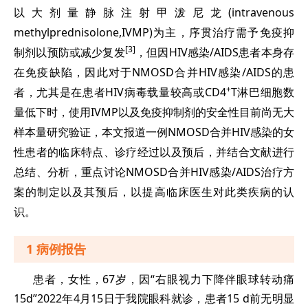
以大剂量静脉注射甲泼尼龙(intravenous
methylprednisolone,IVMP)为主，序贯治疗需予免疫抑
[3]
制剂以预防或减少复发
，但因HIV感染/AIDS患者本身存
在免疫缺陷，因此对于NMOSD合并HIV感染/AIDS的患
+
者，尤其是在患者HIV病毒载量较高或CD4
T淋巴细胞数
量低下时，使用IVMP以及免疫抑制剂的安全性目前尚无大
样本量研究验证，本文报道一例NMOSD合并HIV感染的女
性患者的临床特点、诊疗经过以及预后，并结合文献进行
总结、分析，重点讨论NMOSD合并HIV感染/AIDS治疗方
案的制定以及其预后，以提高临床医生对此
类疾病的认
识。
1 病例报告
患者，女性，67岁，因“右眼视力下降伴眼球转动痛
15d”2022年4月15日于我院眼科就诊，患者15 d前无明显