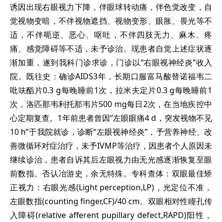
诱因出现右眼视力下降，伴眼球转动痛，伴色觉改变，自
觉视物变暗，不伴视物遮挡、视物变形、眼胀、畏光等不
适，不伴呃逆、恶心、呕吐，不伴四肢无力、麻木、疼
痛、感觉障碍等不适，未予诊治。现患者自觉上述症状逐
渐加重，遂到我科门诊求诊，门诊以“右眼视神经炎”收入
院。既往史：确诊AIDS3年，长期口服富马酸替诺福韦二
吡呋酯片0.3 g每晚睡前1次，拉米夫定片0.3 g每晚睡前1
次，洛匹那韦利托那韦片500 mg每日2次，在当地疾控中
心定期复查。1年前患者曾因“左眼眼痛4 d，突发视物不见
10 h”于我院就诊，诊断“左眼视神经炎”，予营养神经、改
善微循环对症治疗，未予IVMP等治疗，因患者个人原因未
继续诊治，患者自诉其后左眼视力由无光感逐渐恢复至眼
前数指。否认冶游史，余无特殊。专科查体：双眼最佳矫
正视力：右眼光感(Light perception,LP)，光定位不准，
左眼数指(counting finger,CF)/40 cm。双眼相对性瞳孔传
入障碍(relative afferent pupillary defect,RAPD)阳性，