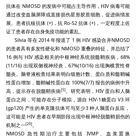
抗体在 NMOSD 的发病中可能占主导作用，HIV 病毒可能
通过改变血脑屏障或直接损伤星形胶质细胞，促进病情发
展。患者抗核抗体 (+)，抗 Ro-52 抗体 (+)，一定程度上佐
证了患者存在自身免疫功能的紊乱。
Silvia 等在 2014 年报道了 1 例 HIV 感染合并NMOSD
的患者具有多发性硬化和 NMOSD 重叠的特征，并总结了
16 例与 HIV 感染相关的中枢神经系统脱髓鞘疾病，68%
(11/16) 出现双侧视神经炎，67%(10/16) 出现胸横贯性脊
髓炎。脑脊液检查结果表明白细胞计数、蛋白质和髓鞘碱
性蛋白增加，髓鞘碱性蛋白在 100%(7/7) 报告的病例中升
[5]
高，提示存在脱髓鞘疾病
。研究表明，HIV 蛋白和人脑
蛋白之间，可能存在分子模拟，源自 HIV-1糖蛋白 V3 环
(gp120) 产生的单克隆抗体可与至少3 种人脑蛋白反应，
这可能是 HIV 患者在早期阶段出现中枢神经脱髓鞘损伤的
[20]
机制之一
。
NMOSD 急性期治疗主要包括 IVMP、血浆置换