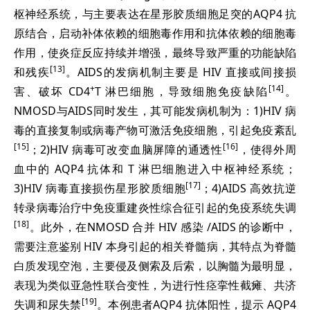
枢神经系统，与主要表达在星形胶质细胞足突的AQP4 抗
原结合，启动补体依赖的细胞毒作用和抗体依赖的细胞毒
作用，使炎症反应持续并增强，最终导致严重的功能缺陷
[13]
和残疾
。AIDS的发病机制主要是 HIV 直接或间接损
+
[14]
害、破坏 CD4
T 淋巴细胞，导致细胞免疫缺陷
。
NMOSD与AIDS同时发生，其可能发病机制为：1)HIV 病
毒的直接复制或病毒产物可激活免疫细胞，引起免疫紊乱
[15]
[16]
；2)HIV 病毒可改变血脑屏障的通透性
，使得外周
血中的 AQP4 抗体和 T 淋巴细胞进入中枢神经系统；
[17]
3)HIV 病毒直接损伤星形胶质细胞
；4)AIDS 高效抗逆
转录病毒治疗中免疫重建炎性综合征引起的免疫系统失调
[18]
。此外，在NMOSD 合并 HIV 感染 /AIDS 的诊断中，
需要注意鉴别 HIV 本身引起的相关脊髓病，其特点为脊髓
白质发现空泡，主要侵及侧索及后索，以胸髓为最明显，
表现为类似亚急性联合变性，为进行性痉挛性截瘫、共济
[19]
失调和尿失禁
。本例患者AQP4 抗体阳性，提示 AQP4