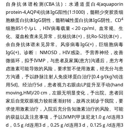
自身抗体谱检测(CBA法)：水通道蛋白4(aquaporin
protein-4,AQP4)抗体IgG阳性(1∶1000)，髓鞘少突胶质细
4
胞糖蛋白抗体IgG阴性，髓鞘碱性蛋白抗体IgG阴性。CD
细胞851个/μＬ，HIV病毒载量＜20 cp/ml。血常规、生
化、凝血检查未见异常，抗核抗体(+)，抗Ro-52抗体(+)，
余自身抗体谱未见异常。风疹病毒IgG(+)，巨细胞病毒
IgG(+)。诊断： NMOSD，HIV感染。予营养神经，改善
微循环，拟予IVMP，与患者及家属(患方)沟通后，患方考
虑激素可能导致的风险，要求暂不使用激素，经充分与患
方沟通，予以静脉注射人免疫球蛋白治疗[0.4 g/(kg?d)连
用5d]。经治疗5d，患者视力右眼由LP提升至手动(hand
moving,HM)/20 cm，左眼无明显变化，予出院。患者回
家后自觉双眼视力较前逐渐好转，故再次就诊于我院，要
求使用激素治疗，入院后充分告知激素治疗的风险、可能
的获益以及注意事项，予以IVMP(甲泼尼龙1.0ｇ/d连用3
d，0.5ｇ/d连用3 d，0.25ｇ/d连用3 d，0.125ｇ/d连用3