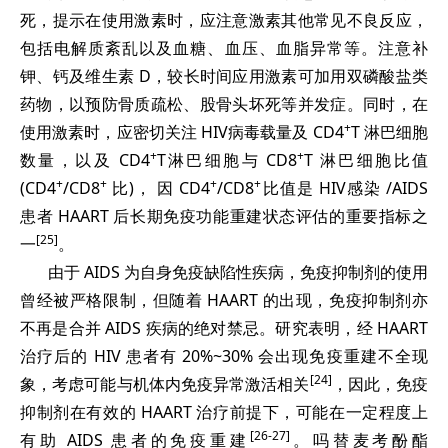
死，提示在使用激素时，应注意激素其他常见不良反应，
包括电解质紊乱以及血糖、血压、血脂异常等。注意补
钾、钙及维生素 D，较长时间应用激素可加用双磷酸盐类
药物，以预防骨质疏松、股骨头坏死等并发症。同时，在
+
使用激素时，应密切关注 HIV病毒载量及 CD4
T 淋巴细胞
+
+
数量，以及 CD4
T淋巴细胞与 CD8
T 淋巴细胞比值
+
+
+
+
(CD4
/CD8
比)， 因 CD4
/CD8
比值是 HIV感染 /AIDS
患者 HAART 后长期免疫功能重建状态评估的重要指标之
[25]
一
。
由于 AIDS 为自身免疫缺陷性疾病，免疫抑制剂的使用
曾经被严格限制，但随着 HAART 的出现，免疫抑制剂亦
不再是合并 AIDS 疾病的绝对禁忌。研究表明，经 HAART
治疗后的 HIV 患者有 20%~30% 会出现免疫重建不全现
[24]
象，考虑可能与机体内免疫异常激活相关
，因此，免疫
抑制剂在有效的 HAART 治疗前提下，可能在一定程度上
[26-27]
有助 AIDS 患者的免疫重建
。吗替麦考酚酯