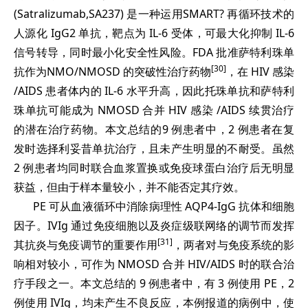
(Satralizumab,SA237) 是一种运用SMART? 再循环技术的
人源化 IgG2 单抗，靶点为 IL-6 受体，可最大化抑制 IL-6
信号转导，同时最小化安全性风险。FDA 批准萨特利珠单
[30]
抗作为NMO/NMOSD 的突破性治疗药物
，在 HIV 感染
/AIDS 患者体内的 IL-6 水平升高，因此托珠单抗和萨特利
珠单抗可能成为 NMOSD 合并 HIV 感染 /AIDS 续贯治疗
的潜在治疗药物。本文总结的9 例患者中，2 例患者在复
发时选择利妥昔单抗治疗，且未产生明显的不耐受。虽然
2 例患者均同时联合血浆置换或免疫球蛋白治疗后无明显
获益，但由于样本量较小，并不能否定其疗效。
PE 可从血液循环中消除病理性 AQP4-IgG 抗体和细胞
因子。IVIg 通过免疫细胞以及炎症级联网络的调节而发挥
[31]
其抗炎与免疫调节的重要作用
，两者对与免疫系统的影
响相对较小，可作为 NMOSD 合并 HIV/AIDS 时的联合治
疗手段之一。本文总结的 9 例患者中，有 3 例使用 PE，2
例使用 IVIg，均未产生不良反应，本例报道的病例中，使