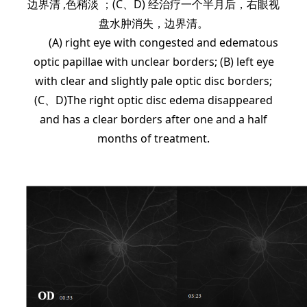
边界清 ,色稍淡 ；(C、D) 经治疗一个半月后，右眼视
盘水肿消失，边界清。
(A) right eye with congested and edematous
optic papillae with unclear borders; (B) left eye
with clear and slightly pale optic disc borders;
(C、D)The right optic disc edema disappeared
and has a clear borders after one and a half
months of treatment.