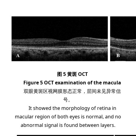
图 5 黄斑 OCT
Figure 5 OCT examination of the macula
双眼黄斑区视网膜形态正常，层间未见异常信
号。
It showed the morphology of retina in
macular region of both eyes is normal, and no
abnormal signal is found
between layers.