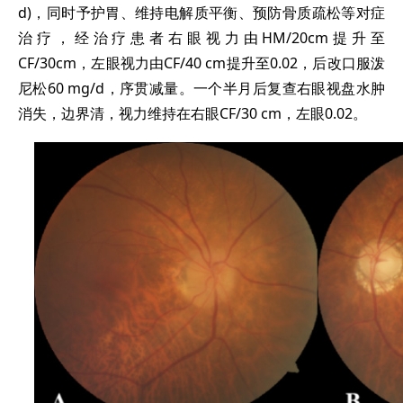
d)，同时予护胃、维持电解质平衡、预防骨质疏松等对症
治疗，经治疗患者右眼视力由HM/20cm提升至
CF/30cm，左眼视力由CF/40 cm提升至0.02，后改口服泼
尼松60 mg/d，序贯减量。一个半月后复查右眼视盘水肿
消失，边界清，视力维持在右眼CF/30 cm，左眼0.02。