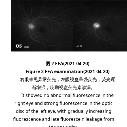
图 2 FFA(2021-04-20)
Figure 2 FFA examination(2021-04-20)
右眼未见异常荧光，左眼视盘呈强荧光，荧光逐
渐增强，晚期视盘荧光素渗漏。
It showed no abnormal fluorescence in the
right eye and strong fluorescence in the optic
disc of the left eye, with gradually increasing
fluorescence and late fluorescein leakage from