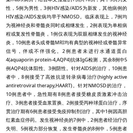
性，5例为男性，3例HIV感染/AIDS为新发，其他病例的
HIV感染/AIDS发病均早于NMOSD。临床表现上，7例均
为视神经炎和脊髓炎同时或相继发生，2例表现为单相病
程或复发性脊髓炎，1例仅表现为双眼相继发生的视神经
炎，10例患者头或脊髓MRI均有典型的视神经或脊髓异常
信号，伴或不伴强化。2例患者未进行水通道蛋白
4(aquaporin protein-4,AQP4)抗体IgG检测，其余8例中5
例AQP4抗体阳性、3例阴性。针对AIDS的治疗，10例患
者中，8例接受了高效抗逆转录病毒治疗(highly active
antiretroviral therapy,HAART)。针对NMOSD的治疗，
10例患者中，急性期有8例患者接受糖皮质激素冲击治
疗、3例患者接受血浆置换、2例接受丙种球蛋白治疗，序
贯治疗期有6例患者接受免疫抑制剂治疗，其中1例因高胆
红素血症停药。发生视神经炎的7例中，2例患者经治疗仍
失明、5例视力部分恢复，发生脊髓炎的8例中，5例患者