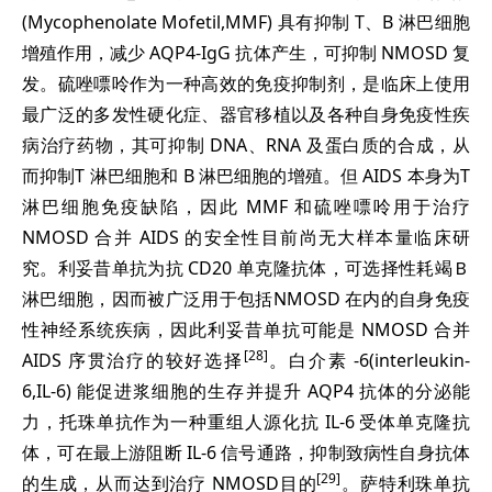
(Mycophenolate Mofetil,MMF) 具有抑制 T、B 淋巴细胞
增殖作用，减少 AQP4-IgG 抗体产生，可抑制 NMOSD 复
发。硫唑嘌呤作为一种高效的免疫抑制剂，是临床上使用
最广泛的多发性硬化症、器官移植以及各种自身免疫性疾
病治疗药物，其可抑制 DNA、RNA 及蛋白质的合成，从
而抑制T 淋巴细胞和 B 淋巴细胞的增殖。但 AIDS 本身为T
淋巴细胞免疫缺陷，因此 MMF 和硫唑嘌呤用于治疗
NMOSD 合并 AIDS 的安全性目前尚无大样本量临床研
究。利妥昔单抗为抗 CD20 单克隆抗体，可选择性耗竭Ｂ
淋巴细胞，因而被广泛用于包括NMOSD 在内的自身免疫
性神经系统疾病，因此利妥昔单抗可能是 NMOSD 合并
[28]
AIDS 序贯治疗的较好选择
。白介素 -6(interleukin-
6,IL-6) 能促进浆细胞的生存并提升 AQP4 抗体的分泌能
力，托珠单抗作为一种重组人源化抗 IL-6 受体单克隆抗
体，可在最上游阻断 IL-6 信号通路，抑制致病性自身抗体
[29]
的生成，从而达到治疗 NMOSD目的
。萨特利珠单抗