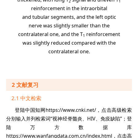
2
1
reinforcement in the intraorbital
and
tubular segments, and the left optic
nerve was slightly smaller than the
contralateral one, and the T
reinforcement
1
was slightly
reduced compared with the
contralateral one.
2 文献复习
2.1 中文检索
登陆中国知网https://www.cnki.net/，点击高级检索
分别输入并列检索词“视神经脊髓炎、HIV、免疫缺陷”；登
陆万方数据库
https://www.wanfangdata.com.cn/index.html，点击高