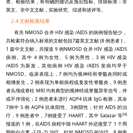
查、检验结果，有明确的随访及预后指标。排除标准：非
英文、非中文文献，实验研究、综述和述评等。
2.4 文献检索结果
有关 NMOSD 合并 HIV 感染 /AIDS 的病例报告较少，
共检索符合纳入标准的文献包括7篇英文文献 (8 例患者 )，
1 篇中文文献，共报道 9 例NMOSD 合并 HIV 感染 /AIDS
病例。其中 4 例为女性、5 例为男性，3 例 HIV 感染
/AIDS 为新发，其他病例 HIV 感染 /AIDS 发病均早于
NMOSD。临床表现上，7 例均为视神经和脊髓炎同时或
相继发生，2 例表现为单相病程或复发性脊髓炎，9 例患
者头颅或脊柱 MRI 均有典型的视神经或脊髓异常信号，伴
或不伴强化；2 例患者未进行 AQP4 抗体 IgG 检测，其余
7例中 5 例 AQP4 抗体阳性、3例阴性；针对 AIDS 的治
[4]
疗，9 例患者中，7例接受了 HAART，其中 Salazar 等
报道的 1 例，在AIDS 病程中除 HAART 外还接受了 1 个周
期的白介素 -2 (IL-2) 治疗。针对 NMOSD 的治疗，8 例患