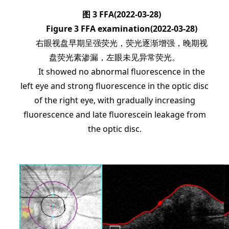
图 3 FFA(2022-03-28)
Figure 3 FFA examination(2022-03-28)
右眼视盘早期呈强荧光，荧光逐渐增强，晚期视
盘荧光素渗漏，左眼未见异常荧光。
It showed no abnormal fluorescence in the
left eye and strong fluorescence in the optic disc
of the right eye, with gradually increasing
fluorescence and late fluorescein leakage from
the optic disc.