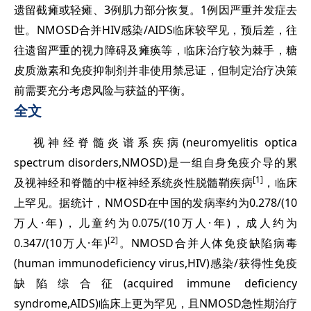
遗留截瘫或轻瘫、3例肌力部分恢复。1例因严重并发症去
世。NMOSD合并HIV感染/AIDS临床较罕见，预后差，往
往遗留严重的视力障碍及瘫痪等，临床治疗较为棘手，糖
皮质激素和免疫抑制剂并非使用
禁忌证，但制定治疗决策
前需要充分考虑风险与获益的平衡。
全文
视神经脊髓炎谱系疾病(neuromyelitis optica
spectrum disorders,NMOSD)是一组自身免疫介导的累
[1]
及视神经和脊髓的中枢神经系统炎性脱髓鞘疾病
，临床
上罕见。据统计，NMOSD在中国的发病率约为0.278/(10
万人·年)，儿童约为0.075/(10万人·年)，成人约为
[2]
0.347/(10万人·年)
。NMOSD合并人体免疫缺陷病毒
(human immunodeficiency virus,HIV)感染/获得性免疫
缺陷综合征(acquired immune deficiency
syndrome,AIDS)临床上更为罕见，且NMOSD急性期治疗