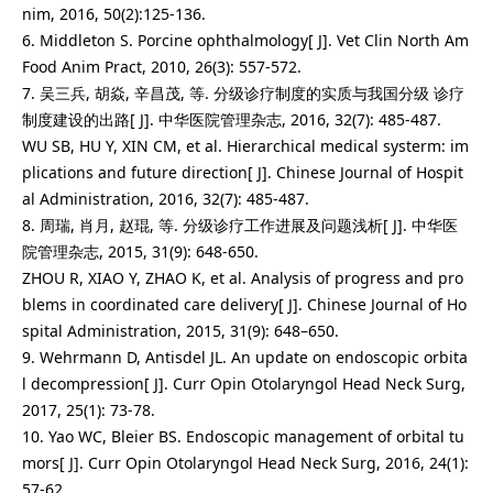
nim, 2016, 50(2):125-136.
6. Middleton S. Porcine ophthalmology[ J]. Vet Clin North Am
Food Anim Pract, 2010, 26(3): 557-572.
7. 吴三兵, 胡焱, 辛昌茂, 等. 分级诊疗制度的实质与我国分级 诊疗
制度建设的出路[ J]. 中华医院管理杂志, 2016, 32(7): 485-487.
WU SB, HU Y, XIN CM, et al. Hierarchical medical systerm: im
plications and future direction[ J]. Chinese Journal of Hospit
al Administration, 2016, 32(7): 485-487.
8. 周瑞, 肖月, 赵琨, 等. 分级诊疗工作进展及问题浅析[ J]. 中华医
院管理杂志, 2015, 31(9): 648-650.
ZHOU R, XIAO Y, ZHAO K, et al. Analysis of progress and pro
blems in coordinated care delivery[ J]. Chinese Journal of Ho
spital Administration, 2015, 31(9): 648–650.
9. Wehrmann D, Antisdel JL. An update on endoscopic orbita
l decompression[ J]. Curr Opin Otolaryngol Head Neck Surg,
2017, 25(1): 73-78.
10. Yao WC, Bleier BS. Endoscopic management of orbital tu
mors[ J]. Curr Opin Otolaryngol Head Neck Surg, 2016, 24(1):
57-62.