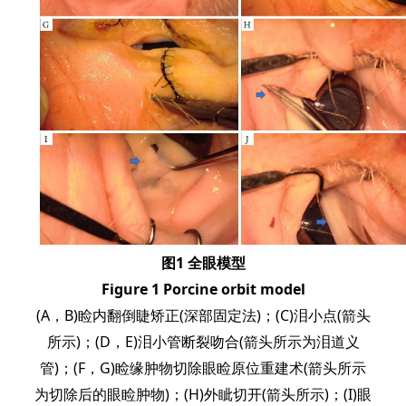
图1 全眼模型
Figure 1 Porcine orbit model
(A，B)睑内翻倒睫矫正(深部固定法)；(C)泪小点(箭头
所示)；(D，E)泪小管断裂吻合(箭头所示为泪道义
管)；(F，G)睑缘肿物切除眼睑原位重建术(箭头所示
为切除后的眼睑肿物)；(H)外眦切开(箭头所示)；(I)眼