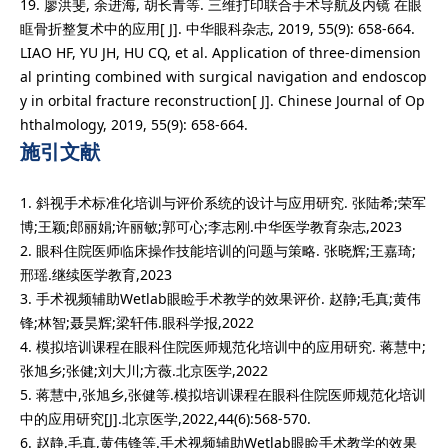
19. 廖洪斐, 余进海, 胡长青等. 三维打印联合手术导航及内镜 在眼
眶骨折整复术中的应用[ J]. 中华眼科杂志, 2019, 55(9): 658-664.
LIAO HF, YU JH, HU CQ, et al. Application of three-dimension
al printing combined with surgical navigation and endoscop
y in orbital fracture reconstruction[ J]. Chinese Journal of Op
hthalmology, 2019, 55(9): 658-664.
施引文献
1. 斜视手术标准化培训与评价系统的设计与应用研究. 张陆希;荣军
博;王颖;郎丽娟;许丽敏;郭可心;李志刚.中华医学教育杂志,2023
2. 眼科住院医师临床操作技能培训的问题与策略. 张晓辉;王嘉琦;
邢瑶.继续医学教育,2023
3. 手术视频辅助Wetlab眼睑手术教学的效果评价. 赵静;毛真;黄伟
锋;林智;聂昊辉;梁轩伟.眼科学报,2022
4. 模拟培训课程在眼科住院医师规范化培训中的应用研究. 蒋慧中;
张旭乡;张健;刘大川;方薇.北京医学,2022
5. 蒋慧中,张旭乡,张健等.模拟培训课程在眼科住院医师规范化培训
中的应用研究[J].北京医学,2022,44(6):568-570.
6. 赵静,毛真,黄伟锋等.手术视频辅助Wetlab眼睑手术教学的效果