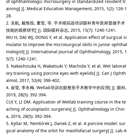
of ophthalmologic microsurgery in standardized resident tr
aining[ J]. Medical Education Management, 2015, 1(2): 126-1
28.
2. 吴航, 戴惟葭, 董莹, 等. 手术模拟器培训眼科青年医师显微手术
技能的观察研究[ J]. 国际眼科杂志, 2015, 15(7): 1240-1241.
WU H, DAI WJ, DONG Y, et al. Application effect of surgical si
mulator to improve the microsurgical skills in junior ophthal
mologist[ J]. International Journal of Ophthalmology, 2015, 1
5(7): 1240-1241.
3. Nakashizuka H, Wakatsuki Y, Machida Y, et al. Wet laborat
ory training using porcine eyes with eyelids[ J]. Can J Ophth
almol, 2017, 52(4): 398-402.
4. 崔莹, 李冬梅. Wetlab培训在眼整形手术教学中的应用[ J]. 眼科,
2019, 28(5): 392-394.
CUI Y, LI DM. Application of Wetlab training course in the te
aching of oculoplastic surgeries[ J]. Ophthalmology in Chin
a, 2019, 28(5): 392-394.
5. Kyllar M, ?tembírek J, Danek Z, et al. A porcine model: sur
gical anatomy of the orbit for maxillofacial surgery[ J]. Lab A