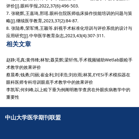
评价[J].眼科学报,2022,37(6):496-503.
7. 张晓辉,王嘉琦,邢瑶.眼科住院医师临床操作技能培训的问题与策
略[J].继续医学教育,2023,37(2):84-87.
8. 张陆希,荣军博,王颖等.斜视手术标准化培训与评价系统的设计与
应用研究[J].中华医学教育杂志,2023,43(4):307-311.
相关文章
赵静;毛真;黄伟锋;林智;聂昊辉;梁轩伟,手术视频辅助Wetlab眼睑手
术教学的效果评价
蔡晨希;钱勇;闫丽;崔金利;刘泽浩;刘欣雨;林英,EYESi手术模拟器在
眼科医师专科培训眼底手术教学中的效果评价
李凯军;何剑峰,以上睑下垂为例阐明教学查房在外眼疾病教学中的
重要性
中山大学医学期刊联盟