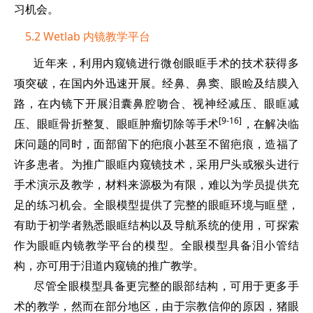
习机会。
5.2 Wetlab 内镜教学平台
近年来，利用内窥镜进行微创眼眶手术的技术获得多
项突破，在国内外迅速开展。经鼻、鼻窦、眼睑及结膜入
路，在内镜下开展泪囊鼻腔吻合、视神经减压、眼眶减
[9-16]
压、眼眶骨折整复、眼眶肿瘤切除等手术
，在解决临
床问题的同时，面部留下的疤痕小甚至不留疤痕，造福了
许多患者。为推广眼眶内窥镜技术，采用尸头或猴头进行
手术演示及教学，材料来源极为有限，难以为学员提供充
足的练习机会。全眼模型提供了完整的眼眶环境与眶壁，
有助于初学者熟悉眼眶结构以及导航系统的使用，可探索
作为眼眶内镜教学平台的模型。全眼模型具备泪小管结
构，亦可用于泪道内窥镜的推广教学。
尽管全眼模型具备更完整的眼部结构，可用于更多手
术的教学，然而在部分地区，由于宗教信仰的原因，猪眼