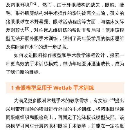
[1-2]
及内眼环境
。然而，由于外眼结构的缺失，眼睑、睫
毛、眼外肌等结构对手术操作的影响被完全去除，孤立的
猪眼眼球在术野暴露、眼球活动程度等方面，与临床实际
[3]
差别较大
，对临床思维训练的帮助非常局限；使用该模
型无法开展外眼手术训练，限制了高年级学员的临床思维
及实际操作水平的进一步提高。
如何改进眼科操作模型和手术教学课程设计，探索一
种更高效的手术训练模式，帮助年轻医师迅速成长，成为
了我们新的目标。
1 全眼模型应用于 Wetlab 手术训练
[3-4]
为满足更多眼科常规手术的教学需求，有文献
提出
采用带有眼睑的猪眼进行外眼的手术训练，将猪眼眼球连
同眼眶组织和眼睑剜出，再固定于泡沫板或模型头部。该
类模型可同时开展内眼和眼睑手术教学，并能在一定程度