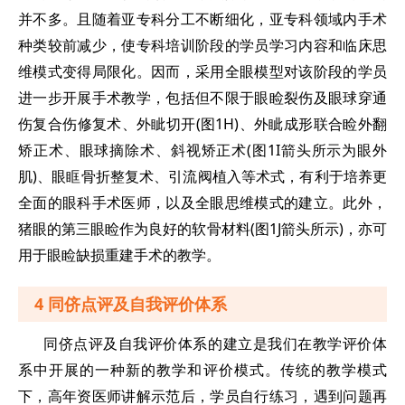
并不多。且随着亚专科分工不断细化，亚专科领域内手术
种类较前减少，使专科培训阶段的学员学习内容和临床思
维模式变得局限化。因而，采用全眼模型对该阶段的学员
进一步开展手术教学，包括但不限于眼睑裂伤及眼球穿通
伤复合伤修复术、外眦切开(图1H)、外眦成形联合睑外翻
矫正术、眼球摘除术、斜视矫正术(图1I箭头所示为眼外
肌)、眼眶骨折整复术、引流阀植入等术式，有利于培养更
全面的眼科手术医师，以及全眼思维模式的建立。此外，
猪眼的第三眼睑作为良好的软骨材料(图1J箭头所示)，亦可
用于眼睑缺损重建手术的教学。
4 同侪点评及自我评价体系
同侪点评及自我评价体系的建立是我们在教学评价体
系中开展的一种新的教学和评价模式。传统的教学模式
下，高年资医师讲解示范后，学员自行练习，遇到问题再