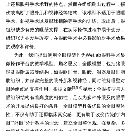
上还原眼科手术术野的特点。然而在组织剜出过程中，损
伤或离断了眼外肌和视神经等结构，该模型不适用于眼眶
手术、斜视手术以及眼球摘除等手术的训练。取出后，眼
组织缺少有效的眶壁支撑，在实际操作过程中易于变形，
组织张力亦发生改变，在眼睑手术中必将影响对手术效果
的观察和评价。
为此，我们提出使用全眼模型作为Wetlab眼科手术显
微操作平台的教学模型。顾名思义，全眼模型，包括猪眼
球及眼附属器等结构，如眼眶眶骨、眼睑、泪器及眼眶脂
肪组织，并保留完整的眼外肌和视神经，同时维持眶壁对
[3,5-6]
眼睑组织的支撑作用。根据文献
显示：全眼模型与人
眼组织结构有着高度的相似性，足以为多种外眼及内眼手
术的开展提供良好的条件。全眼模型具备优良的全眼整体
性，不仅有助于还原临床真实感，更有助于改变传统的“内
眼”“外眼”分开教学的理念，建立全眼整体观。在复杂、多