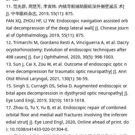
11. 范先群, 周慧芳, 李寅炜. 内镜导航辅助眼眶深外侧壁减压 术[
J]. 中华眼科杂志, 2019, 55(11): 875.
FAN XQ, ZHOU HF, LI YW. Endoscopic navigation assisted orb
ital decompression of the deep lateral wall[ J]. Chinese Journ
al of Ophthalmology, 2019, 55(11): 875.
12. Trimarchi M, Giordano Resti A, Vinciguerra A, et al. Dacry
ocystorhinostomy: Evolution of endoscopic techniques after
498 cases[ J]. Eur J Ophthalmol, 2020, 30(5): 998-1003.
13. Sun J, Cai X, Zou W, et al. Outcome of endoscopic optic n
erve decompression for traumatic optic neuropathy[ J]. Ann
Otol Rhinol Laryngol, 2021, 130(1): 56-59.
15. Singh S, Curragh DS, Selva D. Augmented endoscopic or
bital apex decompression in dysthyroid optic neuropathy[ J].
Eye Lond Engl, 2019, 33(10): 1613-1618.
17. Zhou G, Tu Y, Yu B, et al. Endoscopic repair of combined
orbital floor and medial wall fractures involving the inferom
edial strut[ J]. Eye Lond Engl, 2020, Online ahead of print. do
i: 10.1038/s41433-020-01304-0.