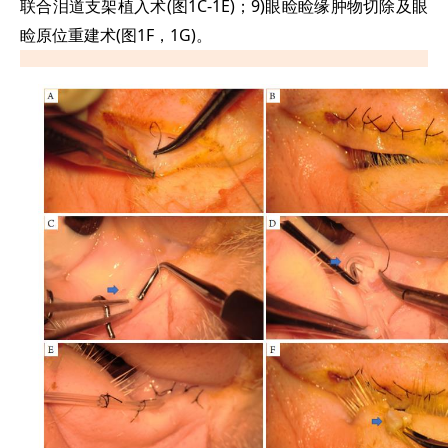
联合泪道支架植入术(图1C-1E)；9)眼睑睑缘肿物切除及眼
睑原位重建术(图1F，1G)。