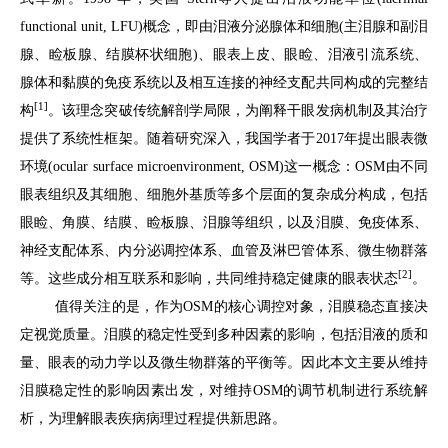
functional unit, LFU)概念，即由泪液分泌腺体和细胞(主泪腺和副泪
腺、睑板腺、结膜杯状细胞)、眼表上皮、眼睑、泪液引流系统、
腺体和黏膜的免疫系统以及相互连接的神经支配共同构成的完整结
[1]
构
。该理念突破传统解剖学局限，为阐释干眼发病机制及其治疗
提供了系统性框架。随着研究深入，我国学者于2017年提出眼表微
环境(ocular surface microenvironment, OSM)这一概念：OSM由不同
眼表组织及其细胞、细胞外基质等多个层面的复杂成分构成，包括
眼睑、角膜、结膜、睑板腺、泪腺等组织，以及泪膜、免疫体系、
神经支配体系、内分泌调控体系、血管及淋巴管体系、微生物群落
[2]
等。这些成分相互联系和影响，共同维持稳定健康的眼表状态
。
值得关注的是，作为OSM的核心调控对象，泪膜稳态直接决
定视觉质量。泪膜的稳定性受到多种因素的影响，包括泪液的质和
量、眼表的动力学以及微生物群落的平衡等。因此本文主要从维持
泪膜稳定性的影响因素出发，对维持OSM的调节机制进行系统解
析，为理解眼表疾病病理过程提供新思路。