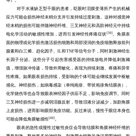
等）。
对于水液缺乏型干眼的患者，眨眼时泪膜变薄所产生的机械
应力可能会损伤神经末梢分支并引发持续过度刺激。这种对感觉神
经末梢的损伤可能伴随神经纤维、三叉神经元和高阶神经元中持续
[39]
电化学活动的敏感性增加，进而引发神经性疼痛症状
。角膜表
面的物理或化学损伤激活损伤细胞和局部浸润的免疫细胞释放前列
腺素和白三烯、趋化因子、IL和TNF等信号分子，同时刺激神经生
长因子分泌。这些分子引起伤害感受器的持续放电并降低刺激阈
值，增强脉冲传递，导致外周敏化，表现为持续刺激、疼痛和异常
性疼痛。如果眼表损伤持续，受影响的个体可能会继续发展中枢敏
感化。神经损伤，如病毒感染（单纯疱疹、带状疱疹角结膜炎）、
化学烧伤等也会导致眼表神经因子供应不足，影响免疫调节。同时
三叉神经损伤进一步减弱泪腺反射，导致泪液分泌减少，加剧角膜
上皮损伤，进而影响眼部免疫功能。反过来说，慢性干眼症本身也
[40]
可能会降低角膜敏感性
。
眼表的急性或慢性过敏性炎症会导致结膜和角膜神经纤维的