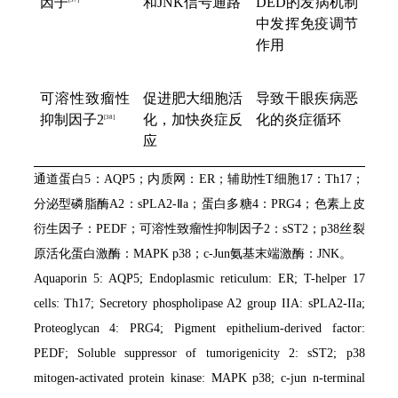
因子
和JNK信号通路
DED的发病机制
[3
7
]
中发挥免疫调节
作用
可溶性致瘤性
促进肥大细胞活
导致干眼疾病恶
抑制因子2
化，加快炎症反
化的炎症循环
[3
8
]
应
通道蛋白5：AQP5；内质网：ER；辅助性T细胞17：Th17；
分泌型磷脂酶A2：sPLA2-Ⅱa；蛋白多糖4：PRG4；色素上皮
衍生因子：PEDF；可溶性致瘤性抑制因子2：sST2；p38丝裂
原活化蛋白激酶：MAPK p38；c-Jun氨基末端激酶：JNK。
Aquaporin 5: AQP5; Endoplasmic reticulum: ER; T-helper 17
cells: Th17; Secretory phospholipase A2 group IIA: sPLA2-IIa;
Proteoglycan
4: PRG4; Pigment epithelium-derived factor:
PEDF; Soluble suppressor of tumorigenicity 2: sST2; p38
mitogen-activated protein kinase:
MAPK p38; c-jun n-terminal