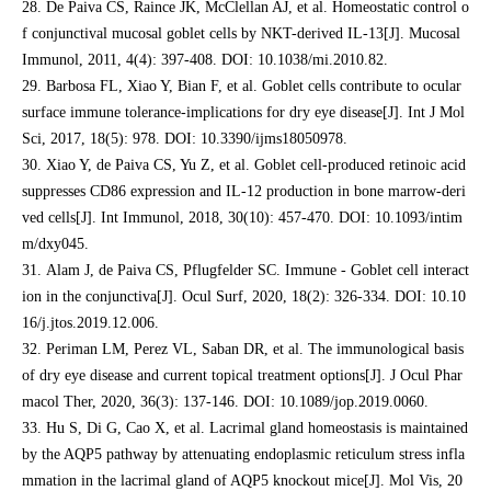
28. De Paiva CS, Raince JK, McClellan AJ, et al. Homeostatic control o
f conjunctival mucosal goblet cells by NKT-derived IL-13[J]. Mucosal
Immunol, 2011, 4(4): 397-408. DOI: 10.1038/mi.2010.82.
29. Barbosa FL, Xiao Y, Bian F, et al. Goblet cells contribute to ocular
surface immune tolerance-implications for dry eye disease[J]. Int J Mol
Sci, 2017, 18(5): 978. DOI: 10.3390/ijms18050978.
30. Xiao Y, de Paiva CS, Yu Z, et al. Goblet cell-produced retinoic acid
suppresses CD86 expression and IL-12 production in bone marrow-deri
ved cells[J]. Int Immunol, 2018, 30(10): 457-470. DOI: 10.1093/intim
m/dxy045.
31. Alam J, de Paiva CS, Pflugfelder SC. Immune - Goblet cell interact
ion in the conjunctiva[J]. Ocul Surf, 2020, 18(2): 326-334. DOI: 10.10
16/j.jtos.2019.12.006.
32. Periman LM, Perez VL, Saban DR, et al. The immunological basis
of dry eye disease and current topical treatment options[J]. J Ocul Phar
macol Ther, 2020, 36(3): 137-146. DOI: 10.1089/jop.2019.0060.
33. Hu S, Di G, Cao X, et al. Lacrimal gland homeostasis is maintained
by the AQP5 pathway by attenuating endoplasmic reticulum stress infla
mmation in the lacrimal gland of AQP5 knockout mice[J]. Mol Vis, 20