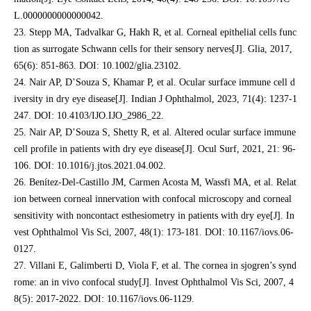
L.0000000000000042.
23. Stepp MA, Tadvalkar G, Hakh R, et al. Corneal epithelial cells func
tion as surrogate Schwann cells for their sensory nerves[J]. Glia, 2017,
65(6): 851-863. DOI: 10.1002/glia.23102.
24. Nair AP, D’Souza S, Khamar P, et al. Ocular surface immune cell d
iversity in dry eye disease[J]. Indian J Ophthalmol, 2023, 71(4): 1237-1
247. DOI: 10.4103/IJO.IJO_2986_22.
25. Nair AP, D’Souza S, Shetty R, et al. Altered ocular surface immune
cell profile in patients with dry eye disease[J]. Ocul Surf, 2021, 21: 96-
106. DOI: 10.1016/j.jtos.2021.04.002.
26. Benítez-Del-Castillo JM, Carmen Acosta M, Wassfi MA, et al. Relat
ion between corneal innervation with confocal microscopy and corneal
sensitivity with noncontact esthesiometry in patients with dry eye[J]. In
vest Ophthalmol Vis Sci, 2007, 48(1): 173-181. DOI: 10.1167/iovs.06-
0127.
27. Villani E, Galimberti D, Viola F, et al. The cornea in sjogren’s synd
rome: an in vivo confocal study[J]. Invest Ophthalmol Vis Sci, 2007, 4
8(5): 2017-2022. DOI: 10.1167/iovs.06-1129.