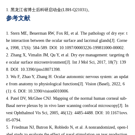
1. 黑龙江省博士后科研启动金(LBH-Q21031)。
参考文献
1. Stern ME, Beuerman RW, Fox RI, et al. The pathology of dry eye: t
he interaction between the ocular surface and lacrimal glands[J]. Corne
a, 1998, 17(6): 584-589. DOI: 10.1097/00003226-199811000-00002.
2. Zhang X, Vimalin JM, Qu Y, et al. Dry eye management: targeting th
e ocular surface microenvironment[J]. Int J Mol Sci, 2017, 18(7): 139
8. DOI: 10.3390/ijms18071398.
3. Wu F, Zhao Y, Zhang H. Ocular autonomic nervous system: an updat
e from anatomy to physiological functions[J]. Vision (Basel), 2022, 6
(1): 6. DOI: 10.3390/vision6010006.
4. Patel DV, McGhee CNJ. Mapping of the normal human corneal sub-
Basal nerve plexus by in vivo laser scanning confocal microscopy[J]. In
vest Ophthalmol Vis Sci, 2005, 46(12): 4485-4488. DOI: 10.1167/iovs.
05-0794.
5. Friedman NJ, Butron K, Robledo N, et al. A nonrandomized, open-l
abel study to evaluate the effect of nasal stimulation on tear production