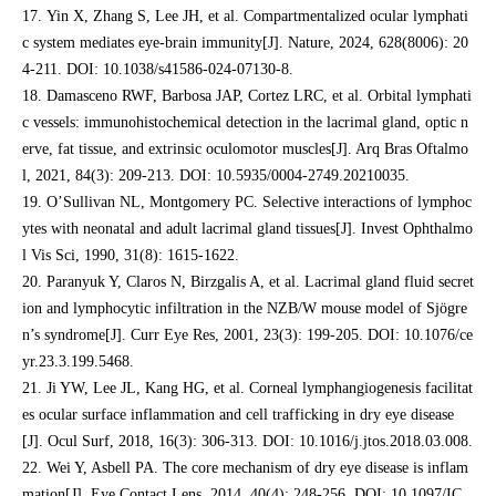
17. Yin X, Zhang S, Lee JH, et al. Compartmentalized ocular lymphati
c system mediates eye-brain immunity[J]. Nature, 2024, 628(8006): 20
4-211. DOI: 10.1038/s41586-024-07130-8.
18. Damasceno RWF, Barbosa JAP, Cortez LRC, et al. Orbital lymphati
c vessels: immunohistochemical detection in the lacrimal gland, optic n
erve, fat tissue, and extrinsic oculomotor muscles[J]. Arq Bras Oftalmo
l, 2021, 84(3): 209-213. DOI: 10.5935/0004-2749.20210035.
19. O’Sullivan NL, Montgomery PC. Selective interactions of lymphoc
ytes with neonatal and adult lacrimal gland tissues[J]. Invest Ophthalmo
l Vis Sci, 1990, 31(8): 1615-1622.
20. Paranyuk Y, Claros N, Birzgalis A, et al. Lacrimal gland fluid secret
ion and lymphocytic infiltration in the NZB/W mouse model of Sjögre
n’s syndrome[J]. Curr Eye Res, 2001, 23(3): 199-205. DOI: 10.1076/ce
yr.23.3.199.5468.
21. Ji YW, Lee JL, Kang HG, et al. Corneal lymphangiogenesis facilitat
es ocular surface inflammation and cell trafficking in dry eye disease
[J]. Ocul Surf, 2018, 16(3): 306-313. DOI: 10.1016/j.jtos.2018.03.008.
22. Wei Y, Asbell PA. The core mechanism of dry eye disease is inflam
mation[J]. Eye Contact Lens, 2014, 40(4): 248-256. DOI: 10.1097/IC