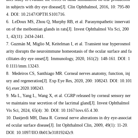
in subjects with dry eye disease[J]. Clin Ophthalmol, 2016, 10: 795-80
4. DOI: 10.2147/OPTH.S101716.
6. LeDoux MS, Zhou Q, Murphy RB, et al. Parasympathetic innervati
on of the meibomian glands in rats[J]. Invest Ophthalmol Vis Sci, 200
1, 42(11): 2434-2441.
7. Guzmán M, Miglio M, Keitelman I, et al. Transient tear hyperosmol
arity disrupts the neuroimmune homeostasis of the ocular surface and fa
cilitates dry eye onset[J]. Immunology, 2020, 161(2): 148-161. DOI: 1
0.1111/imm.13243.
8. Medeiros CS, Santhiago MR. Corneal nerves anatomy, function, inj
ury and regeneration[J]. Exp Eye Res, 2020, 200: 108243. DOI: 10.101
6/j.exer.2020.108243.
9. Ma L, Yang L, Wang X, et al. CGRP released by corneal sensory ner
ve maintains tear secretion of the lacrimal gland[J]. Invest Ophthalmol
Vis Sci, 2024, 65(4): 30. DOI: 10.1167/iovs.65.4.30.
10. Dastjerdi MH, Dana R. Corneal nerve alterations in dry eye-associat
ed ocular surface disease[J]. Int Ophthalmol Clin, 2009, 49(1): 11-20.
DOI: 10.1097/IIO.0b013e31819242c9.