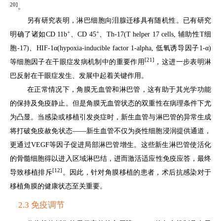
20]
。
另有研究表明，淋巴细胞向泪腺迁移具有随机性。已有研究
+
+
明确了诸如CD 11b
、CD 45
、Th-17(T helper 17 cells, 辅助性T细
胞-17)、HIF-1α(hypoxia-inducible factor 1-alpha, 低氧诱导因子1-α)
[21]
等细胞因子在干眼症发病机制中的重要作用
，这进一步表明淋
巴反射在干眼症发生、发展中起着关键作用。
在正常情况下，角膜无血管和淋巴管，这有助于其光学功能
的保持及免疫静止。但是角膜无血管状态的双重性在病理条件下尤
为凸显。当感染或移植引发炎症时，新生血管与淋巴管的异常生成
将打破免疫赦免状态——新生血管不仅为炎性细胞浸润提供通道，
更通过VEGF等因子促进局部淋巴管增生。这些新生淋巴管使活化
的骨髓细胞得以进入区域淋巴结，进而激活适应性免疫应答，最终
[12]
导致移植排斥
。因此，针对角膜移植的患者，术后抗感染对于
移植角膜的健康状态至关重要。
2.3 免疫调节