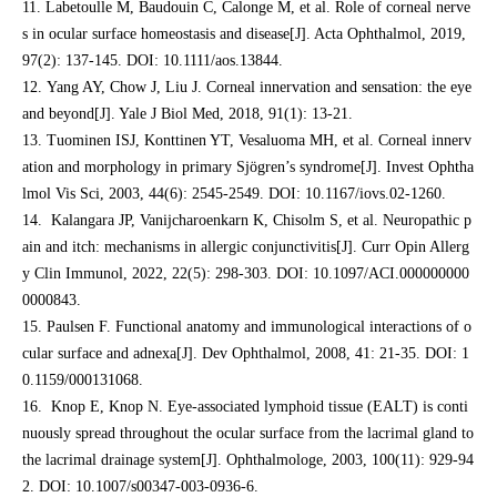
11. Labetoulle M, Baudouin C, Calonge M, et al. Role of corneal nerve
s in ocular surface homeostasis and disease[J]. Acta Ophthalmol, 2019,
97(2): 137-145. DOI: 10.1111/aos.13844.
12. Yang AY, Chow J, Liu J. Corneal innervation and sensation: the eye
and beyond[J]. Yale J Biol Med, 2018, 91(1): 13-21.
13. Tuominen ISJ, Konttinen YT, Vesaluoma MH, et al. Corneal innerv
ation and morphology in primary Sjögren’s syndrome[J]. Invest Ophtha
lmol Vis Sci, 2003, 44(6): 2545-2549. DOI: 10.1167/iovs.02-1260.
14. Kalangara JP, Vanijcharoenkarn K, Chisolm S, et al. Neuropathic p
ain and itch: mechanisms in allergic conjunctivitis[J]. Curr Opin Allerg
y Clin Immunol, 2022, 22(5): 298-303. DOI: 10.1097/ACI.000000000
0000843.
15. Paulsen F. Functional anatomy and immunological interactions of o
cular surface and adnexa[J]. Dev Ophthalmol, 2008, 41: 21-35. DOI: 1
0.1159/000131068.
16. Knop E, Knop N. Eye-associated lymphoid tissue (EALT) is conti
nuously spread throughout the ocular surface from the lacrimal gland to
the lacrimal drainage system[J]. Ophthalmologe, 2003, 100(11): 929-94
2. DOI: 10.1007/s00347-003-0936-6.