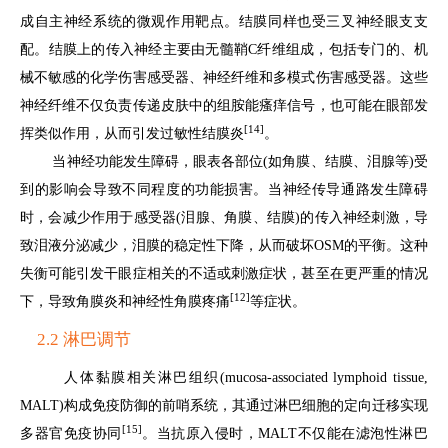
成自主神经系统的微观作用靶点。结膜同样也受三叉神经眼支支
配。结膜上的传入神经主要由无髓鞘C纤维组成，包括专门的、机
械不敏感的化学伤害感受器、神经纤维和多模式伤害感受器。这些
神经纤维不仅负责传递皮肤中的组胺能瘙痒信号，也可能在眼部发
[14]
挥类似作用，从而引发过敏性结膜炎
。
当神经功能发生障碍，眼表各部位(如角膜、结膜、泪腺等)受
到的影响会导致不同程度的功能损害。当神经传导通路发生障碍
时，会减少作用于感受器(泪腺、角膜、结膜)的传入神经刺激，导
致泪液分泌减少，泪膜的稳定性下降，从而破坏OSM的平衡。这种
失衡可能引发干眼症相关的不适或刺激症状，甚至在更严重的情况
[12]
下，导致角膜炎和神经性角膜疼痛
等症状。
2.2 淋巴调节
人体黏膜相关淋巴组织(mucosa-associated lymphoid tissue,
MALT)构成免疫防御的前哨系统，其通过淋巴细胞的定向迁移实现
[15]
多器官免疫协同
。当抗原入侵时，MALT不仅能在滤泡性淋巴