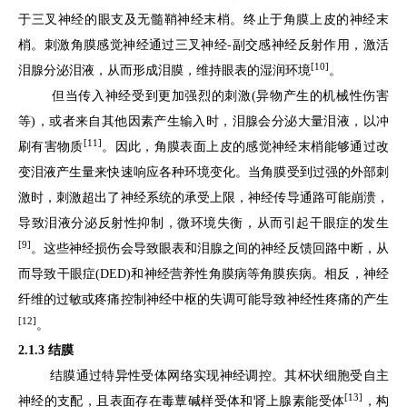
于三叉神经的眼支及无髓鞘神经末梢。终止于角膜上皮的神经末
梢。刺激角膜感觉神经通过三叉神经-副交感神经反射作用，激活
[10]
泪腺分泌泪液，从而形成泪膜，维持眼表的湿润环境
。
但当传入神经受到更加强烈的刺激(异物产生的机械性伤害
等)，或者来自其他因素产生输入时，泪腺会分泌大量泪液，以冲
[11]
刷有害物质
。因此，角膜表面上皮的感觉神经末梢能够通过改
变泪液产生量来快速响应各种环境变化。当角膜受到过强的外部刺
激时，刺激超出了神经系统的承受上限，神经传导通路可能崩溃，
导致泪液分泌反射性抑制，微环境失衡，从而引起干眼症的发生
[9]
。这些神经损伤会导致眼表和泪腺之间的神经反馈回路中断，从
而导致干眼症(DED)和神经营养性角膜病等角膜疾病。相反，神经
纤维的过敏或疼痛控制神经中枢的失调可能导致神经性疼痛的产生
[12]
。
2.1.3 结膜
结膜通过特异性受体网络实现神经调控。其杯状细胞受自主
[13]
神经的支配，且表面存在毒蕈碱样受体和肾上腺素能受体
，构