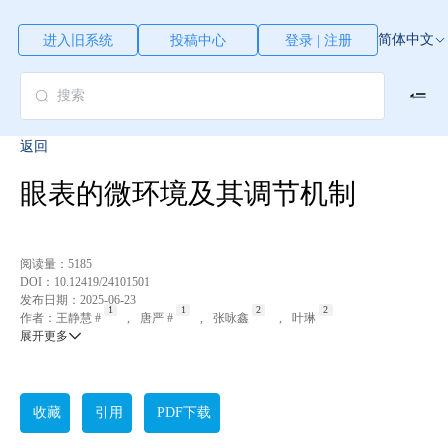
简体中文
进入旧系统
投稿中心
登录 | 注册
返回
眼表的微环境及其调节机制
阅读量：
5185
DOI：
10.12419/24101501
发布日期：
2025-06-23
作者：
王静慧 #
,
唐严 #
,
张咏鑫
,
叶琳
展开更多
收藏
引用
PDF下载