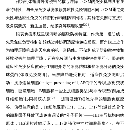
作为机体抵御外界侵害的核心屏障，OSM的免疫机制具有显
著特殊性。与全身免疫系统依赖异质性免疫细胞不同，OSM通过先
天性与适应性免疫的精密协作构建防御网络，其稳态失衡可直接引
[22]
发角膜溃疡、新生血管、结膜炎等病理改变
。
眼表免疫系统呈现清晰的层级防御特征。作为第一道防线，
先天免疫负责控制初始感染并协调适应性免疫反应。而角膜上皮作
为物理屏障构成先天免疫的第一道防线。不仅构成了防御微生物和
[23]
环境侵害的物理屏障，还在免疫调节中发挥关键作用
。眼表的
适应性免疫反应依赖于T细胞介导的细胞防御和浆细胞分泌的免疫
球蛋白(体液免疫防御)。当屏障功能受损时，适应性免疫随即启
动：抗原递呈细胞(antigen-presenting cell, APC)中的专职型(树突状
细胞、巨噬细胞、B细胞和一些上皮细胞类型)与非专职型(例如成
[24]
纤维细胞)协同捕获抗原
，进而激活T细胞介导的细胞免疫应
答。值得注意的是，Th细胞亚群(Th1、Th2、Th17等)通过差异化
的细胞因子释放形成免疫调节的“分子开关”——Th1主导抗胞内病
[25]
原体，Th2调控过敏反应，Th17则强化中性粒细胞募集
。在不