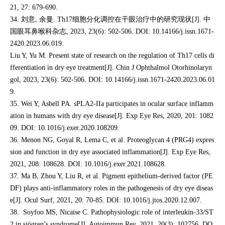
21, 27: 679-690.
34. 刘意, 余曼. Th17细胞分化调控在干眼治疗中的研究现状[J]. 中
国眼耳鼻喉科杂志, 2023, 23(6): 502-506. DOI: 10.14166/j.issn.1671-
2420.2023.06.019.
Liu Y, Yu M. Present state of research on the regulation of Th17 cells di
fferentiation in dry eye treatment[J]. Chin J Ophthalmol Otorhinolaryn
gol, 2023, 23(6): 502-506. DOI: 10.14166/j.issn.1671-2420.2023.06.01
9.
35. Wei Y, Asbell PA. sPLA2-IIa participates in ocular surface inflamm
ation in humans with dry eye disease[J]. Exp Eye Res, 2020, 201: 1082
09. DOI: 10.1016/j.exer.2020.108209.
36. Menon NG, Goyal R, Lema C, et al. Proteoglycan 4 (PRG4) expres
sion and function in dry eye associated inflammation[J]. Exp Eye Res,
2021, 208: 108628. DOI: 10.1016/j.exer.2021.108628.
37. Ma B, Zhou Y, Liu R, et al. Pigment epithelium-derived factor (PE
DF) plays anti-inflammatory roles in the pathogenesis of dry eye diseas
e[J]. Ocul Surf, 2021, 20: 70-85. DOI: 10.1016/j.jtos.2020.12.007.
38. Soyfoo MS, Nicaise C. Pathophysiologic role of interleukin-33/ST
2 in sjögren’s syndrome[J]. Autoimmun Rev, 2021, 20(3): 102756. DO