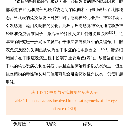
“炎症的恶性循环”已被认为是干眼症发展的核心驱动因素，眼
部感觉神经元和局部免疫系统之间的双向相互作用破坏了眼部稳
态。当眼表的免疫系统应对炎症时，感觉神经元会产生神经冲动，
引发感觉、流泪及眨眼的变化。此外，外周感觉神经元通过释放神
[32]
经肽和免疫调节因子，激活神经源性炎症并促进免疫反应
。近
年来的研究进一步揭示了炎症在干眼症发病机制中的关键作用，眼
[22]
表免疫反应的失调已被认为是干眼症的根本原因之一
。诸多细
胞因子在干眼症发病过程中扮演了重要角色(表1)。尽管当前已知
干眼的核心发病机制是炎症，并且在临床治疗多以抗炎为主，但是
抗炎药物的毒性和长时间使用可能会引发药物性角膜炎，仍需引起
重视。
表 1 DED 中参与发病机制的免疫因子
Table 1 Immune factors involved in the pathogenesis of dry eye
disease (DED)
免疫因子
功能
结果