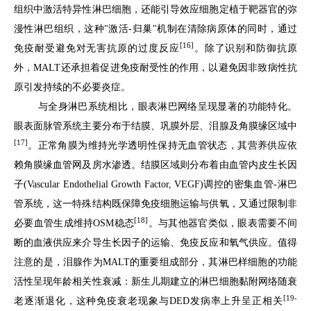
组织中激活特异性淋巴细胞，还能引导效应细胞定植于靶器官的弥
漫性淋巴组织，这种"激活-归巢"机制在清除病原体的同时，通过
[16]
免疫耐受避免对无害抗原的过度反应
。除了识别和防御抗原
外，MALT还承担着促进免疫耐受性的作用，以避免因非致病性抗
原引发持续的不必要炎症。
与全身淋巴系统相比，眼表淋巴网络呈现显著的功能特化。
眼表面脉管系统主要分布于结膜、巩膜外层、泪腺及角膜缘区域中
[17]
。正常角膜为维持光学透明性保持无血管状态，其营养供应依
赖角膜缘血管网及房水渗透。结膜区域则分布着由血管内皮生长因
子(Vascular Endothelial Growth Factor, VEGF)调控的密集血管-淋巴
管系统，这一特殊结构既保障免疫细胞运输与供氧，又通过限制非
[18]
必要血管生成维持OSM稳态
。与其他器官类似，眼表需要不间
断的血液供应来介导生长因子的运输、免疫反应和氧气供应。值得
注意的是，泪腺作为MALT的重要组成部分，其淋巴样细胞的功能
活性呈现年龄相关性衰减：新生儿期建立的淋巴细胞黏附网络随衰
[19-
老逐渐退化，这种免疫衰老现象与DED发病率上升呈正相关