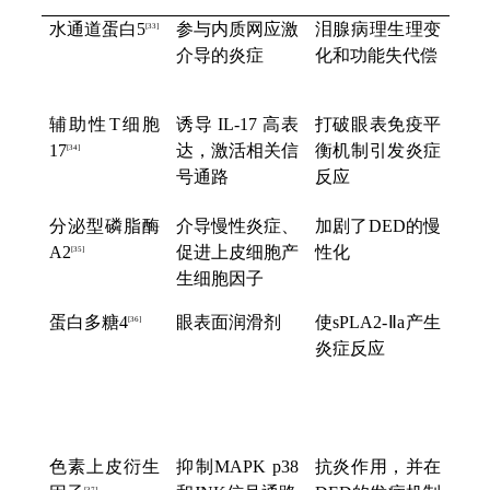
水通道蛋白5
参与内质网应激
泪腺病理生理变
[3
3
]
介导的炎症
化和功能失代偿
辅助性T细胞
诱导 IL-17 高表
打破眼表免疫平
17
达，激活相关信
衡机制引发炎症
[3
4
]
号通路
反应
分泌
型
磷脂
酶
介导慢性炎症、
加剧了DED的慢
A2
促进上皮细胞产
性化
[3
5
]
生细胞因子
蛋白多糖4
眼表面润滑剂
使
sPLA
2-
Ⅱ
a产生
[3
6
]
炎症反应
色素上皮衍生
抑制MAPK p38
抗炎作用，并在