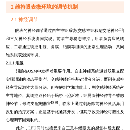
2 维持眼表微环境的调节机制
2.1 神经调节
[3]
眼表的神经调节通过自主神经系统(交感神经和副交感神经
)
和三叉神经系统协同实现。前者主导稳态维持，后者负责应激响
应，二者通过调控泪腺、角膜、结膜等组织的正常生理活动，共同
维系眼表湿润环境。
2.1.1 泪腺
泪腺在OSM中发挥着重要作用。自主神经系统通过双重支配
[4]
实现泪液的动态平衡
。交感神经维持基础泪液分泌，而副交感神
经主导应激性大量分泌。但在解剖学和功能上，副交感神经系统占
主导地位。其调控路径始于脑桥上泌涎核，经翼管神经传导至蝶腭
[5-6]
神经节，最终支配靶器官
。临床上通过刺激筛前神经激活鼻泪
反射的治疗方案，正是基于此通路开发，但其疗效受神经可塑性及
心理调节因素制约。
此外，LFU同时也接受来自三叉神经眼支的感觉神经支配，