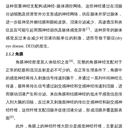
这种双重神经支配构成神经-腺体调控网络。这些神经通过在泪腺
分泌细胞及排泄管外分支形成的神经网络，供应腺体并穿过腺体，
进一步延伸至外侧结膜和眼睑皮肤。泪液分泌减少、高渗透压和炎
[7]
症反应可能引起周围神经损伤及躯体感觉异常
。这种异常的躯体
感觉反过来会减少对泪液功能单位的刺激，进而导致干眼症(dry
eye disease, DED)的发生。
2.1.2 角膜
[8]
角膜神经密度居人体组织之首
。完整的角膜神经支配对于
正常的眨眼和流泪反射是必不可少的。在正常生理条件下，角膜中
的感觉神经将传入刺激信号传递到脑干，并通过一系列中间神经元
传递，最终将传出信号通过副交感神经和交感神经传递到泪腺，进
而驱动泪液产生和分泌。来自角膜和结膜神经的低水平感觉信息传
入到大脑的泪核，反过来又刺激面神经的传出交感神经和副交感神
经纤维，这些纤维支配泪腺并促使泪液分泌，形成泪膜并覆盖眼表
[9]
面
。
此外，角膜上的神经纤维大部分是感觉神经纤维，主要起源