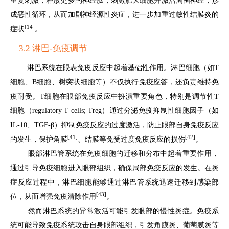
重复刺激，释放更多的神经肽，刺激肥大细胞并激活周围神经，形
成恶性循环，从而加剧神经源性炎症，进一步加重过敏性结膜炎的
[14]
症状
。
3.2 淋巴-免疫调节
淋巴系统在眼表免疫反应中起着基础性作用。淋巴细胞（如T
细胞、B细胞、树突状细胞等）不仅执行免疫应答，还负责维持免
疫耐受。T细胞在眼部免疫反应中扮演重要角色，特别是调节性T
细胞（regulatory T cells; Treg）通过分泌免疫抑制性细胞因子（如
IL-10、TGF-β）抑制免疫反应的过度激活，防止眼部自身免疫反应
[41]
[42]
的发生，保护角膜
、结膜等免受过度免疫反应的损伤
。
眼部淋巴管系统在免疫细胞的迁移和分布中起着重要作用，
通过引导免疫细胞进入眼部组织，确保局部免疫反应的发生。在炎
症反应过程中，淋巴细胞能够通过淋巴管系统迅速迁移到感染部
[43]
位，从而增强免疫清除作用
。
然而淋巴系统的异常激活可能引发眼部的慢性炎症。免疫系
统可能导致免疫系统攻击自身眼部组织，引发角膜炎、葡萄膜炎等