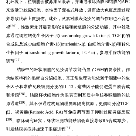
利环境下，粒细胞会被募集至眼表，并通过破坏角膜和结膜的APC
来激活Th效应细胞，炎性因子瀑布式释放，进而放大免疫反应过程
并导致眼表上皮损伤。此外，激素对眼表免疫的调节作用也不容忽
[26]
视
，性激素尤其显著影响泪腺和睑板腺的分泌功能。其中雄激
素通过调控
转化生长因子-β
(transforming growth factor-β,
TGF-β
)的
合成以及减少白细胞介素-1β(interleukin-1β, 白细胞介素-1β)和转化
生长因子-α(transforming growth factor-α, TGF-α)，参与泪腺功能的
[27]
调节
。
结膜中的杯状细胞的免疫调节功能凸显了OSM的复杂性。作
为结膜特有的黏蛋白分泌细胞，其正常生理功能依赖于泪液中的生
长因子和常驻免疫细胞分泌的IL-13，这些因子能促进蛋白质合成
[28]
和增殖
。结膜杯状细胞作为眼表面到基质中单核吞噬细胞的抗
[29]
原通道
。其不仅通过构建物理屏障隔离抗原，更借助分泌TGF-
β2、视黄酸(Retinoic Acid, RA)等免疫调节因子抑制过度炎症反应
[30]
。临床研究证实，杯状细胞功能缺陷会直接导致RA合成减少，
[31]
引发结膜炎症并加速干眼症进程
。