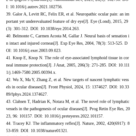
I: 10.1016/j.autrev.2021.102756.
39. Galor A, Levitt RC, Felix ER, et al. Neuropathic ocular pain: an im
portant yet underevaluated feature of dry eye[J]. Eye (Lond), 2015, 29
(3): 301-312. DOI: 10.1038/eye.2014.263.
40. Belmonte C, Carmen Acosta M, Gallar J. Neural basis of sensation i
n intact and injured corneas[J]. Exp Eye Res, 2004, 78(3): 513-525. D
OI: 10.1016/j.exer.2003.09.023.
41. Knop E, Knop N. The role of eye-associated lymphoid tissue in cor
neal immune protection[J]. J Anat, 2005, 206(3): 271-285. DOI: 10.111
1/j.1469-7580.2005.00394.x.
42. Wu X, Ma Y, Zhang Z, et al. New targets of nascent lymphatic vess
els in ocular diseases[J]. Front Physiol, 2024, 15: 1374627. DOI: 10.33
89/fphys.2024.1374627.
43. Clahsen T, Hadrian K, Notara M, et al. The novel role of lymphatic
vessels in the pathogenesis of ocular diseases[J]. Prog Retin Eye Res, 20
23, 96: 101157. DOI: 10.1016/j.preteyeres.2022.101157.
44. Tracey KJ. The inflammatory reflex[J]. Nature, 2002, 420(6917): 8
53-859. DOI: 10.1038/nature01321.